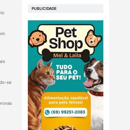
PUBLICIDADE
elo
 em
ais
ndo-se
provas