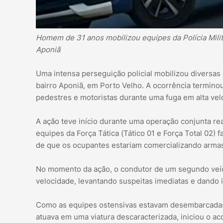
Homem de 31 anos mobilizou equipes da Polícia Milit
Aponiã
Uma intensa perseguição policial mobilizou diversas 
bairro Aponiã, em Porto Velho. A ocorrência termin
pedestres e motoristas durante uma fuga em alta velo
A ação teve início durante uma operação conjunta r
equipes da Força Tática (Tático 01 e Força Total 02
de que os ocupantes estariam comercializando armas
No momento da ação, o condutor de um segundo veícu
velocidade, levantando suspeitas imediatas e dando i
Como as equipes ostensivas estavam desembarcadas n
atuava em uma viatura descaracterizada, iniciou o a