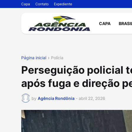
Capa
Contato
Expediente
CAPA
BRASI
Página inicial
Polícia
Perseguição policial 
após fuga e direção p
by
Agência Rondônia
-
abril 22, 2026