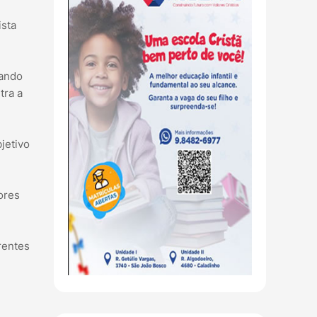
ista
hando
tra a
jetivo
ores
rentes