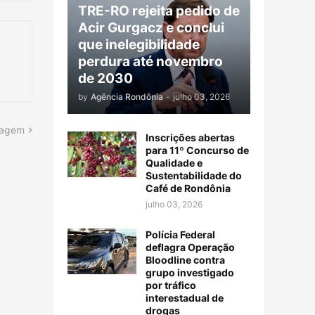
TRE-RO rejeita pedido de
Acir Gurgacz e conclui
que inelegibilidade
perdura até novembro
de 2030
by
Agência Rondônia
-
julho 03, 2026
tagem
Inscrições abertas
para 11º Concurso de
Qualidade e
Sustentabilidade do
Café de Rondônia
julho 03, 2026
Polícia Federal
deflagra Operação
Bloodline contra
grupo investigado
por tráfico
interestadual de
drogas