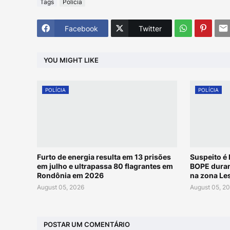
Tags
Polícia
Facebook
Twitter
YOU MIGHT LIKE
POLÍCIA
POLÍCIA
Furto de energia resulta em 13 prisões
Suspeito é
em julho e ultrapassa 80 flagrantes em
BOPE duran
Rondônia em 2026
na zona Les
August 05, 2026
August 05, 2
POSTAR UM COMENTÁRIO