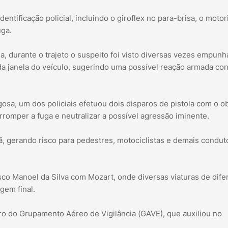
tificação policial, incluindo o giroflex no para-brisa, o motor
uga.
ia, durante o trajeto o suspeito foi visto diversas vezes empun
da janela do veículo, sugerindo uma possível reação armada con
a, um dos policiais efetuou dois disparos de pistola com o ob
erromper a fuga e neutralizar a possível agressão iminente.
ã, gerando risco para pedestres, motociclistas e demais condut
sco Manoel da Silva com Mozart, onde diversas viaturas de dife
gem final.
o do Grupamento Aéreo de Vigilância (GAVE), que auxiliou no