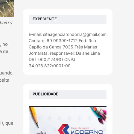
EXPEDIENTE
bairro
E-mail: siteagenciarondonia@gmail.com
Contato: 69 99399-1712 End: Rua
, no
Capão da Canoa 7035 Três Marias
a de
Jornalista, responsavel: Daiane Lima
DRT 0002174/RO CNPJ:
34.028.822/0001-00
quando
peita
PUBLICIDADE
I), que