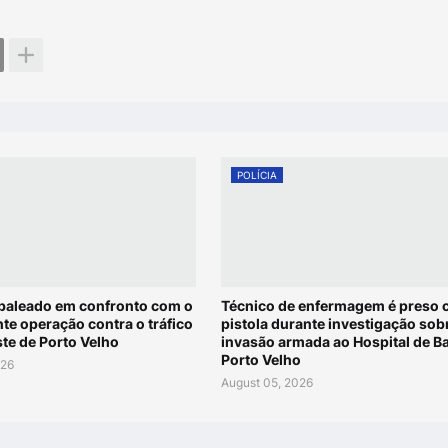
POLÍCIA
 baleado em confronto com o
Técnico de enfermagem é preso
te operação contra o tráfico
pistola durante investigação sob
te de Porto Velho
invasão armada ao Hospital de B
Porto Velho
026
August 05, 2026