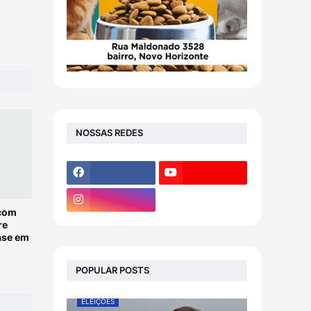
NOSSAS REDES
 com
re
ase em
POPULAR POSTS
ELEIÇÕES