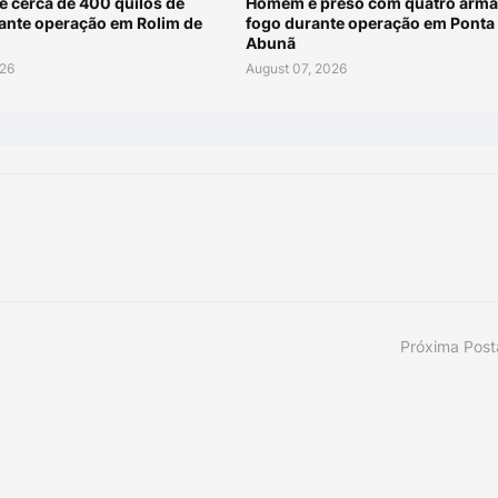
e cerca de 400 quilos de
Homem é preso com quatro arma
ante operação em Rolim de
fogo durante operação em Ponta
Abunã
026
August 07, 2026
Próxima Pos