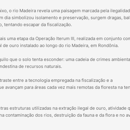
ixo, o rio Madeira revela uma paisagem marcada pela ilegalida
um dia simbolizou isolamento e preservação, surgem dragas, bal
, tentando escapar da fiscalização.
mais uma etapa da Operação Iterum III, realizada em conjunto co
al de ouro instalado ao longo do rio Madeira, em Rondônia.
aquilo que o solo tenta esconder: uma cadeia de crimes ambient
ndestina de recursos naturais.
aste entre a tecnologia empregada na fiscalização e a
ue avançam para áreas cada vez mais remotas da floresta na ten
tras estruturas utilizadas na extração ilegal de ouro, atividade 
a contaminação dos rios, destruição da fauna e da flora e no a