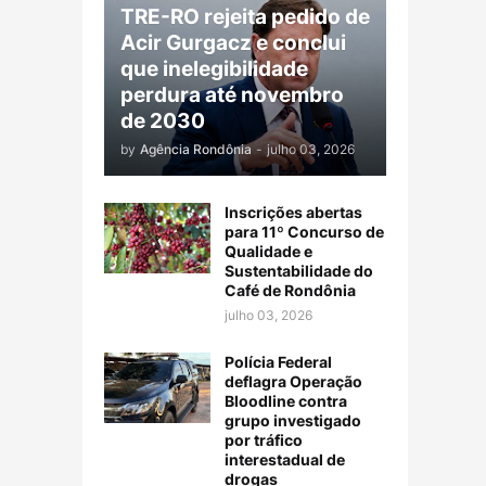
TRE-RO rejeita pedido de
Acir Gurgacz e conclui
que inelegibilidade
perdura até novembro
de 2030
by
Agência Rondônia
-
julho 03, 2026
Inscrições abertas
para 11º Concurso de
Qualidade e
Sustentabilidade do
Café de Rondônia
julho 03, 2026
Polícia Federal
deflagra Operação
Bloodline contra
grupo investigado
por tráfico
interestadual de
drogas