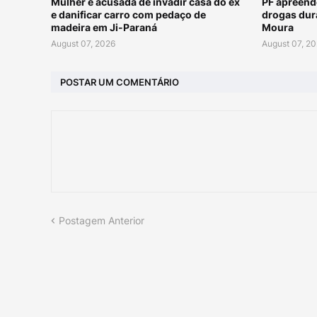
Mulher é acusada de invadir casa do ex
PF apreend
e danificar carro com pedaço de
drogas dur
madeira em Ji-Paraná
Moura
August 07, 2026
August 07, 2
POSTAR UM COMENTÁRIO
Postagem Anterior