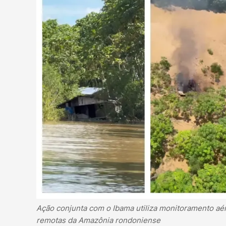
Ação conjunta com o Ibama utiliza monitoramento aére
remotas da Amazônia rondoniense