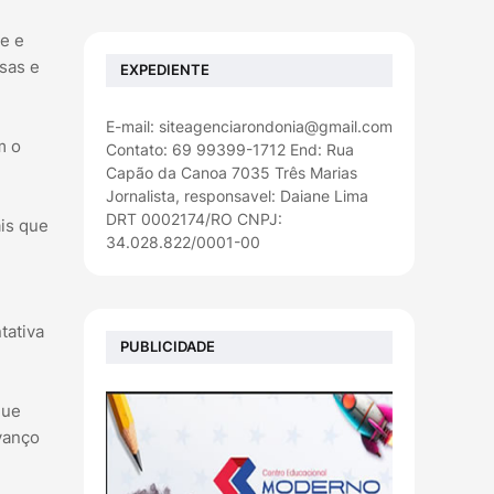
de e
sas e
EXPEDIENTE
E-mail: siteagenciarondonia@gmail.com
m o
Contato: 69 99399-1712 End: Rua
Capão da Canoa 7035 Três Marias
Jornalista, responsavel: Daiane Lima
DRT 0002174/RO CNPJ:
ais que
34.028.822/0001-00
tativa
PUBLICIDADE
que
vanço