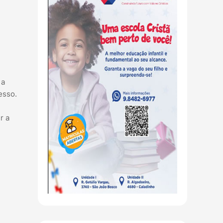
 a
esso.
r a