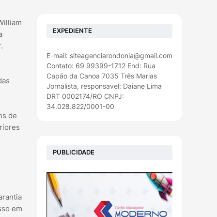
William
EXPEDIENTE
a
.
E-mail: siteagenciarondonia@gmail.com
Contato: 69 99399-1712 End: Rua
Capão da Canoa 7035 Três Marias
das
Jornalista, responsavel: Daiane Lima
DRT 0002174/RO CNPJ:
34.028.822/0001-00
ns de
riores
PUBLICIDADE
arantia
esso em