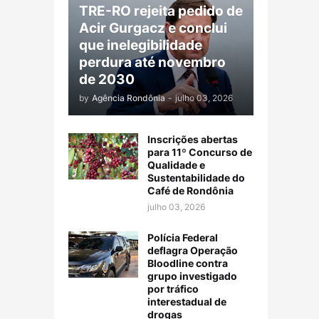
TRE-RO rejeita pedido de
Acir Gurgacz e conclui
que inelegibilidade
perdura até novembro
de 2030
by
Agência Rondônia
-
julho 03, 2026
Inscrições abertas
para 11º Concurso de
Qualidade e
Sustentabilidade do
Café de Rondônia
julho 03, 2026
Polícia Federal
deflagra Operação
Bloodline contra
grupo investigado
por tráfico
interestadual de
drogas