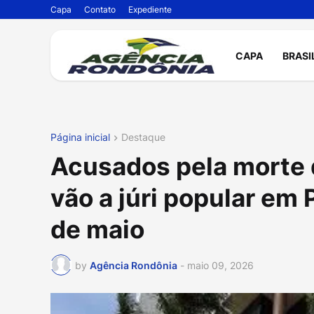
Capa
Contato
Expediente
CAPA
BRASI
Página inicial
Destaque
Acusados pela morte 
vão a júri popular em 
de maio
by
Agência Rondônia
-
maio 09, 2026