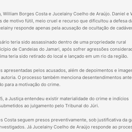
 William Borges Costa e Jucelainy Coelho de Araújo. Daniel e 
de motivo fútil, meio cruel e recurso que dificultou a defesa d
ucelainy responde apenas pela acusação de ocultação de cadáver
ário teria sido assassinado dentro de uma propriedade rural
nicípio de Candeias do Jamari, após sofrer agressões considera
ma teria sido retirado do local e lançado em um rio da região.
es apresentadas pelos acusados, além de depoimentos e image
e autoria. O processo também menciona desentendimentos ante
ído para a motivação do crime.
 a Justiça entendeu existir materialidade do crime e indícios
submetidos ao julgamento pelo Tribunal do Júri.
s Costa seguem presos preventivamente, sob justificativa da g
 investigados. Já Jucelainy Coelho de Araújo responde ao proc