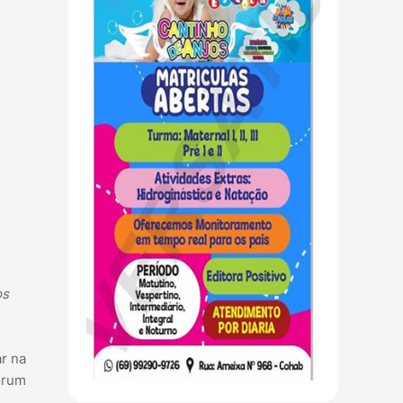
os
r na
órum