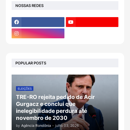
NOSSAS REDES
POPULAR POSTS
ELEIÇÕES
TRE-RO rejeita pedido de Acir
Gurgacz e conclui que
inelegibilidade perdura até
novembro de 2030
by
Agência Rondônia
-
julho 03, 2026