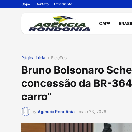
Capa
Contato
Expediente
CAPA
BRASI
Página inicial
Eleições
Bruno Bolsonaro Schei
concessão da BR-364:
carro”
by
Agência Rondônia
-
maio 23, 2026