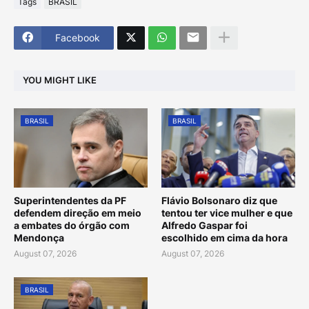
Tags
BRASIL
Facebook
YOU MIGHT LIKE
BRASIL
BRASIL
Superintendentes da PF
Flávio Bolsonaro diz que
defendem direção em meio
tentou ter vice mulher e que
a embates do órgão com
Alfredo Gaspar foi
Mendonça
escolhido em cima da hora
August 07, 2026
August 07, 2026
BRASIL