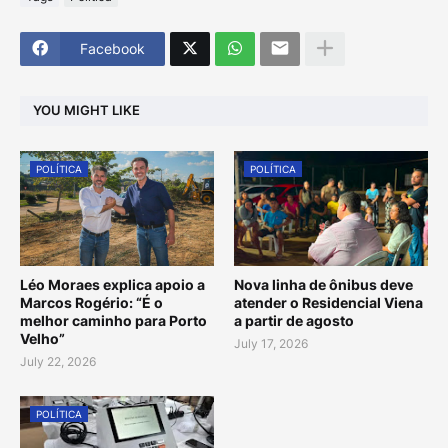
Facebook
YOU MIGHT LIKE
POLÍTICA
POLÍTICA
Léo Moraes explica apoio a
Nova linha de ônibus deve
Marcos Rogério: “É o
atender o Residencial Viena
melhor caminho para Porto
a partir de agosto
Velho”
July 17, 2026
July 22, 2026
POLÍTICA