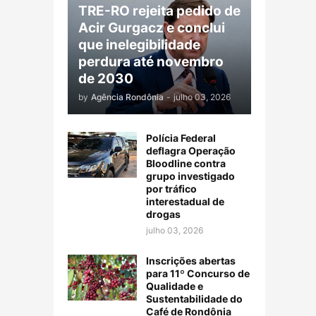
TRE-RO rejeita pedido de
Acir Gurgacz e conclui
que inelegibilidade
perdura até novembro
de 2030
by
Agência Rondônia
-
julho 03, 2026
Polícia Federal
deflagra Operação
Bloodline contra
grupo investigado
por tráfico
interestadual de
drogas
julho 03, 2026
Inscrições abertas
para 11º Concurso de
Qualidade e
Sustentabilidade do
Café de Rondônia