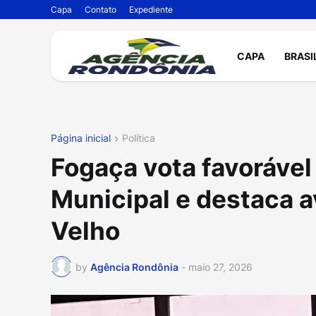
Capa
Contato
Expediente
CAPA
BRASI
Página inicial
Política
Fogaça vota favorável 
Municipal e destaca a
Velho
by
Agência Rondônia
-
maio 27, 2026