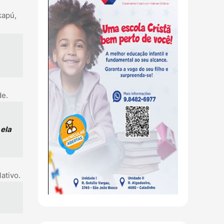
kapú,
de.
 ela
ativo.