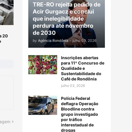
TRE-RO rejeita pedido de
Acir Gurgacz e conclui
que inelegibilidade
perdura até novembro
de 2030
a 20
by
Agência Rondônia
-
julho 03, 2026
o
Inscrições abertas
para 11º Concurso de
Qualidade e
Sustentabilidade do
Café de Rondônia
julho 03, 2026
Polícia Federal
deflagra Operação
Bloodline contra
grupo investigado
por tráfico
tagem
interestadual de
drogas