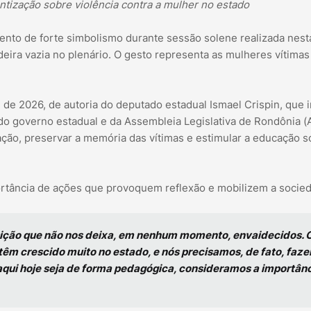
ntização sobre violência contra a mulher no estado
nto de forte simbolismo durante sessão solene realizada nest
eira vazia no plenário. O gesto representa as mulheres vítimas
il de 2026, de autoria do deputado estadual Ismael Crispin, que i
do governo estadual e da Assembleia Legislativa de Rondônia (A
ão, preservar a memória das vítimas e estimular a educação so
ortância de ações que provoquem reflexão e mobilizem a socie
sição que não nos deixa, em nenhum momento, envaidecidos. 
 têm crescido muito no estado, e nós precisamos, de fato, faze
aqui hoje seja de forma pedagógica, consideramos a importân