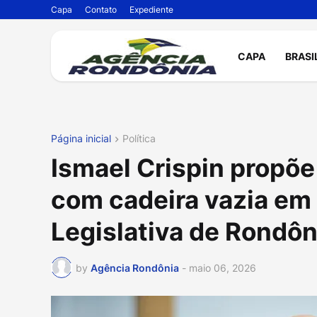
Capa
Contato
Expediente
CAPA
BRASI
Página inicial
Política
Ismael Crispin propõe
com cadeira vazia em
Legislativa de Rondôn
by
Agência Rondônia
-
maio 06, 2026