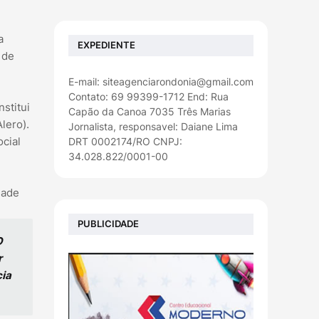
a
EXPEDIENTE
 de
E-mail: siteagenciarondonia@gmail.com
Contato: 69 99399-1712 End: Rua
nstitui
Capão da Canoa 7035 Três Marias
lero).
Jornalista, responsavel: Daiane Lima
cial
DRT 0002174/RO CNPJ:
34.028.822/0001-00
dade
PUBLICIDADE
O
r
cia