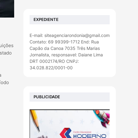
EXPEDIENTE
E-mail: siteagenciarondonia@gmail.com
Contato: 69 99399-1712 End: Rua
tuições
Capão da Canoa 7035 Três Marias
Estado
Jornalista, responsavel: Daiane Lima
DRT 0002174/RO CNPJ:
34.028.822/0001-00
a
ríodo
PUBLICIDADE