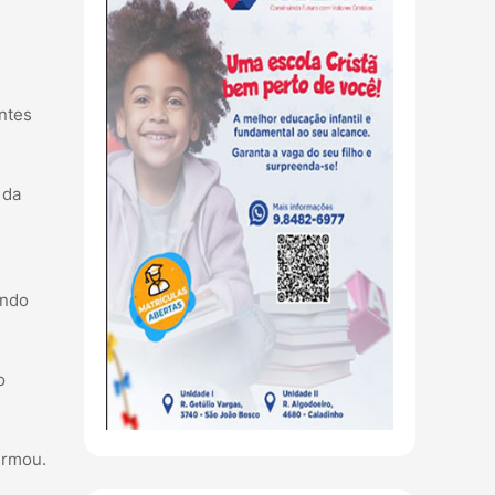
antes
 da
ando
o
irmou.