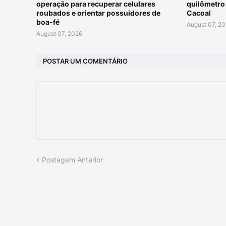
operação para recuperar celulares
quilômetro 
roubados e orientar possuidores de
Cacoal
boa-fé
August 07, 2
August 07, 2026
POSTAR UM COMENTÁRIO
Postagem Anterior