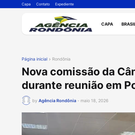
Capa
Contato
Expediente
CAPA
BRASI
Página inicial
Rondônia
Nova comissão da Câma
durante reunião em P
by
Agência Rondônia
-
maio 18, 2026