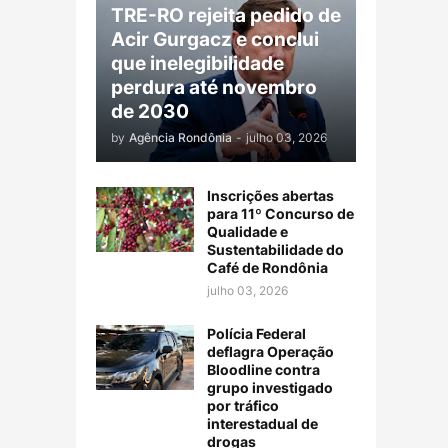
TRE-RO rejeita pedido de
Acir Gurgacz e conclui
que inelegibilidade
perdura até novembro
de 2030
by
Agência Rondônia
-
julho 03, 2026
Inscrições abertas
para 11º Concurso de
Qualidade e
Sustentabilidade do
Café de Rondônia
julho 03, 2026
Polícia Federal
deflagra Operação
Bloodline contra
grupo investigado
por tráfico
interestadual de
drogas