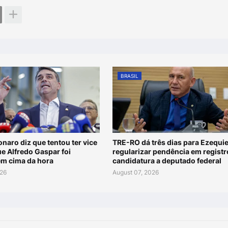
BRASIL
onaro diz que tentou ter vice
TRE-RO dá três dias para Ezequie
e Alfredo Gaspar foi
regularizar pendência em registr
em cima da hora
candidatura a deputado federal
026
August 07, 2026