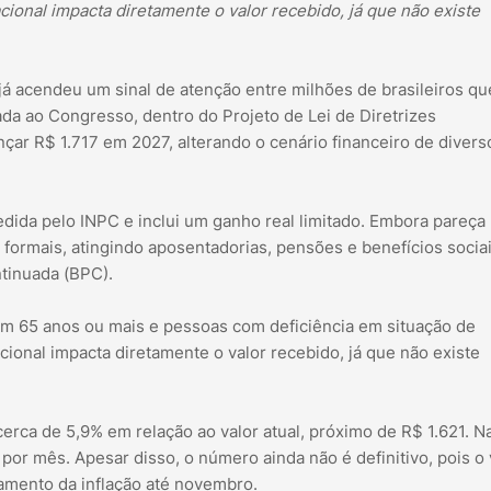
ional impacta diretamente o valor recebido, já que não existe
já acendeu um sinal de atenção entre milhões de brasileiros qu
a ao Congresso, dentro do Projeto de Lei de Diretrizes
çar R$ 1.717 em 2027, alterando o cenário financeiro de divers
medida pelo INPC e inclui um ganho real limitado. Embora pareça
s formais, atingindo aposentadorias, pensões e benefícios socia
tinuada (BPC).
m 65 anos ou mais e pessoas com deficiência em situação de
ional impacta diretamente o valor recebido, já que não existe
erca de 5,9% em relação ao valor atual, próximo de R$ 1.621. N
por mês. Apesar disso, o número ainda não é definitivo, pois o 
hamento da inflação até novembro.