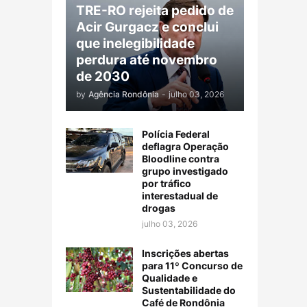
TRE-RO rejeita pedido de
Acir Gurgacz e conclui
que inelegibilidade
perdura até novembro
de 2030
by
Agência Rondônia
-
julho 03, 2026
Polícia Federal
deflagra Operação
Bloodline contra
grupo investigado
por tráfico
interestadual de
drogas
julho 03, 2026
Inscrições abertas
para 11º Concurso de
Qualidade e
Sustentabilidade do
Café de Rondônia