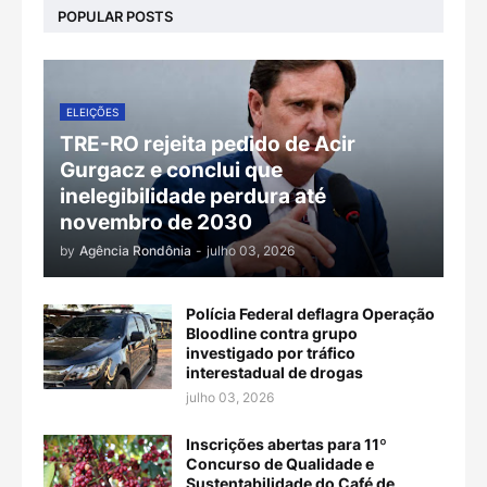
POPULAR POSTS
ELEIÇÕES
TRE-RO rejeita pedido de Acir
Gurgacz e conclui que
inelegibilidade perdura até
novembro de 2030
by
Agência Rondônia
-
julho 03, 2026
Polícia Federal deflagra Operação
Bloodline contra grupo
investigado por tráfico
interestadual de drogas
julho 03, 2026
Inscrições abertas para 11º
Concurso de Qualidade e
Sustentabilidade do Café de