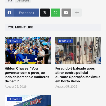
Tags
Destaque
Facebook
YOU MIGHT LIKE
DESTAQUE
DESTAQUE
Hildon Chaves: “Vou
Foragido é baleado após
governar com o povo, ao
atirar contra policial
lado de homens e mulheres
durante Operação Maximus
de bem!”
em Porto Velho
August 05, 2026
August 05, 2026
DESTAQUE