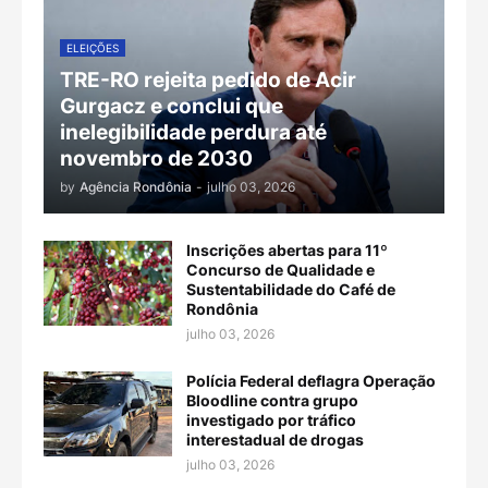
ELEIÇÕES
TRE-RO rejeita pedido de Acir
Gurgacz e conclui que
inelegibilidade perdura até
novembro de 2030
by
Agência Rondônia
-
julho 03, 2026
Inscrições abertas para 11º
Concurso de Qualidade e
Sustentabilidade do Café de
Rondônia
julho 03, 2026
Polícia Federal deflagra Operação
Bloodline contra grupo
investigado por tráfico
interestadual de drogas
julho 03, 2026