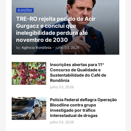
ELEIÇÕES
TRE-RO rejeita pedido de Acir
Gurgacz e conclui que
inelegibilidade perdura até
novembro de 2030
by
Agência Rondônia
-
julho 03, 2026
Inscrições abertas para 11º
Concurso de Qualidade e
Sustentabilidade do Café de
Rondônia
julho 03, 2026
Polícia Federal deflagra Operação
Bloodline contra grupo
investigado por tráfico
interestadual de drogas
julho 03, 2026