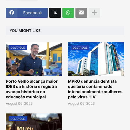
Facebook
YOU MIGHT LIKE
DESTAQUE
DESTAQUE
Porto Velho alcança maior
MPRO denuncia dentista
IDEB da história e registra
que teria contaminado
avanço histórico na
intencionalmente mulheres
educação municipal
pelo vírus HIV
August 06, 2026
August 06, 2026
DESTAQUE