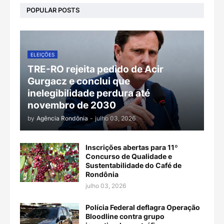
POPULAR POSTS
ELEIÇÕES
TRE-RO rejeita pedido de Acir
Gurgacz e conclui que
inelegibilidade perdura até
novembro de 2030
by
Agência Rondônia
-
julho 03, 2026
Inscrições abertas para 11º
Concurso de Qualidade e
Sustentabilidade do Café de
Rondônia
julho 03, 2026
Polícia Federal deflagra Operação
Bloodline contra grupo