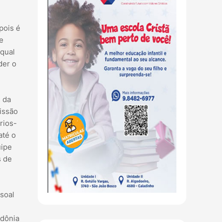
pois é
e
 qual
der o
 da
issão
rios-
até o
uipe
s de
ssoal
ndônia