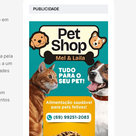
PUBLICIDADE
o em
a pela
s a um
dades
bom
intos