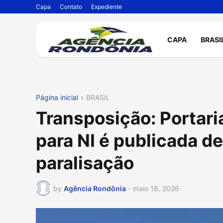
Capa
Contato
Expediente
CAPA
BRASI
Página inicial
BRASIL
Transposição: Portar
para NI é publicada d
paralisação
by
Agência Rondônia
-
maio 18, 2026