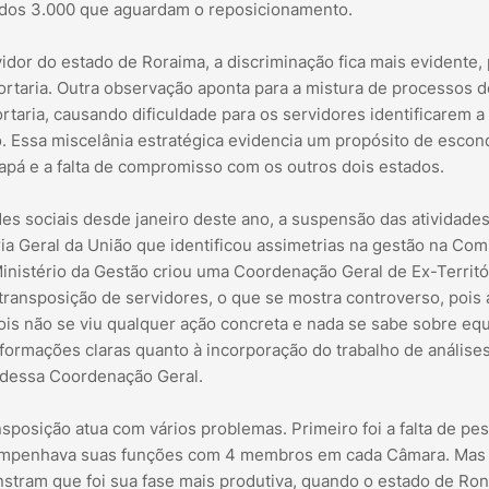
 dos 3.000 que aguardam o reposicionamento.
dor do estado de Roraima, a discriminação fica mais evidente, 
 portaria. Outra observação aponta para a mistura de processos d
ria, causando dificuldade para os servidores identificarem a
. Essa miscelânia estratégica evidencia um propósito de escon
apá e a falta de compromisso com os outros dois estados.
s sociais desde janeiro deste ano, a suspensão das atividades
ia Geral da União que identificou assimetrias na gestão na Com
Ministério da Gestão criou uma Coordenação Geral de Ex-Territó
ransposição de servidores, o que se mostra controverso, pois 
is não se viu qualquer ação concreta e nada se sabe sobre eq
nformações claras quanto à incorporação do trabalho de análise
 dessa Coordenação Geral.
posição atua com vários problemas. Primeiro foi a falta de pe
empenhava suas funções com 4 membros em cada Câmara. Mas
nstram que foi sua fase mais produtiva, quando o estado de Ro