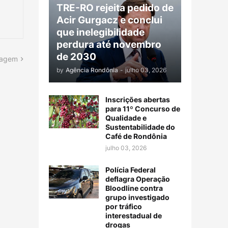
TRE-RO rejeita pedido de
Acir Gurgacz e conclui
que inelegibilidade
perdura até novembro
de 2030
tagem
by
Agência Rondônia
-
julho 03, 2026
Inscrições abertas
para 11º Concurso de
Qualidade e
Sustentabilidade do
Café de Rondônia
julho 03, 2026
Polícia Federal
deflagra Operação
Bloodline contra
grupo investigado
por tráfico
interestadual de
drogas