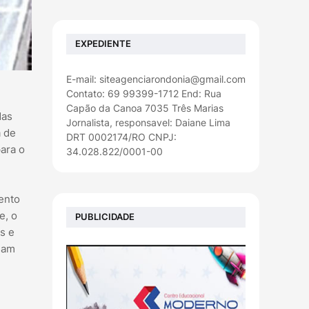
EXPEDIENTE
E-mail: siteagenciarondonia@gmail.com
Contato: 69 99399-1712 End: Rua
Capão da Canoa 7035 Três Marias
das
Jornalista, responsavel: Daiane Lima
a de
DRT 0002174/RO CNPJ:
ara o
34.028.822/0001-00
ento
e, o
PUBLICIDADE
s e
nham