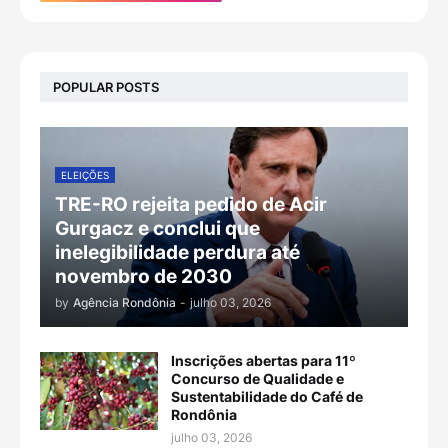
POPULAR POSTS
ELEIÇÕES
TRE-RO rejeita pedido de Acir
Gurgacz e conclui que
inelegibilidade perdura até
novembro de 2030
by
Agência Rondônia
-
julho 03, 2026
Inscrições abertas para 11º
Concurso de Qualidade e
Sustentabilidade do Café de
Rondônia
julho 03, 2026