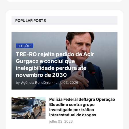
POPULAR POSTS
ELEIÇÕES
TRE-RO rejeita pedido de Acir
Gurgacz e conclui que
inelegibilidade perdura até
novembro de 2030
by
Agência Rondônia
-
julho 03, 2026
Polícia Federal deflagra Operação
Bloodline contra grupo
investigado por tráfico
interestadual de drogas
julho 03, 2026