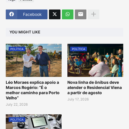
Facebook
YOU MIGHT LIKE
POLÍTICA
POLÍTICA
Léo Moraes explica apoio a
Nova linha de ônibus deve
Marcos Rogério: “É o
atender o Residencial Viena
melhor caminho para Porto
a partir de agosto
Velho”
July 17, 2026
July 22, 2026
POLÍTICA