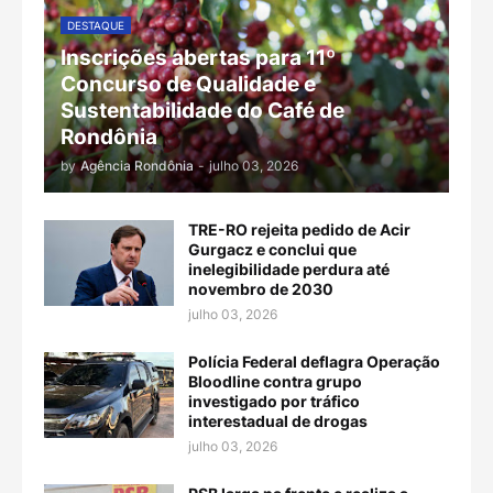
DESTAQUE
Inscrições abertas para 11º
Concurso de Qualidade e
Sustentabilidade do Café de
Rondônia
by
Agência Rondônia
-
julho 03, 2026
TRE-RO rejeita pedido de Acir
Gurgacz e conclui que
inelegibilidade perdura até
novembro de 2030
julho 03, 2026
Polícia Federal deflagra Operação
Bloodline contra grupo
investigado por tráfico
interestadual de drogas
julho 03, 2026