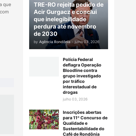
TRE-RO rejeita pedido de
na que
Acir Gurgacz e conclui
 com
que inelegibilidade
perdura até novembro
de 2030
by
Agência Rondônia
-
julho 03, 2026
Polícia Federal
deflagra Operação
Bloodline contra
grupo investigado
por tráfico
interestadual de
drogas
julho 03, 2026
Inscrições abertas
para 11º Concurso de
Qualidade e
Sustentabilidade do
Café de Rondônia