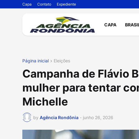
Capa
Contato
Expediente
CAPA
BRASI
Página inicial
Eleições
Campanha de Flávio B
mulher para tentar co
Michelle
by
Agência Rondônia
-
junho 26, 2026