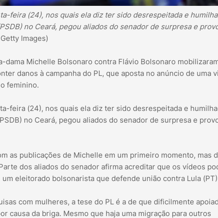
a-feira (24), nos quais ela diz ter sido desrespeitada e humilh
 (PSDB) no Ceará, pegou aliados do senador de surpresa e prov
Getty Images)
ira-dama Michelle Bolsonaro contra Flávio Bolsonaro mobilizara
conter danos à campanha do PL, que aposta no anúncio de uma v
do feminino.
a-feira (24), nos quais ela diz ter sido desrespeitada e humilh
 (PSDB) no Ceará, pegou aliados do senador de surpresa e prov
com as publicações de Michelle em um primeiro momento, mas d
 Parte dos aliados do senador afirma acreditar que os vídeos p
 um eleitorado bolsonarista que defende união contra Lula (PT)
uisas com mulheres, a tese do PL é a de que dificilmente apoia
 por causa da briga. Mesmo que haja uma migração para outros