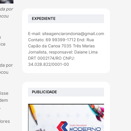
ada por
ocou
EXPEDIENTE
E-mail: siteagenciarondonia@gmail.com
m
Contato: 69 99399-1712 End: Rua
ice
Capão da Canoa 7035 Três Marias
Jornalista, responsavel: Daiane Lima
DRT 0002174/RO CNPJ:
34.028.822/0001-00
ada por
ocou
PUBLICIDADE
isse
odem
.
dores