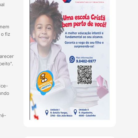
ual
a nem
o fiz
larecer
eito".
ice-
gundo
ré-