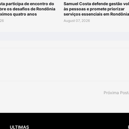
ta participa de encontro do
Samuel Costa defende gestão vo
re os desafios de Rondônia
às pessoas e promete priorizar
óximos quatro anos
serviços essenciais em Rondôni
026
August 07, 2026
Próxima Pos
ULTIMAS