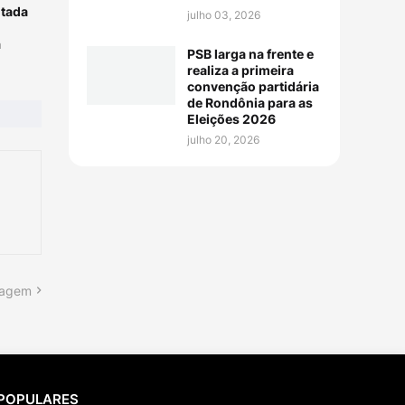
ltada
julho 03, 2026
a
PSB larga na frente e
realiza a primeira
convenção partidária
de Rondônia para as
Eleições 2026
julho 20, 2026
tagem
POPULARES