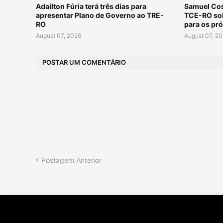
Adaílton Fúria terá três dias para
Samuel Cos
apresentar Plano de Governo ao TRE-
TCE-RO sob
RO
para os pr
August 07, 2026
August 07, 2
POSTAR UM COMENTÁRIO
Postagem Anterior