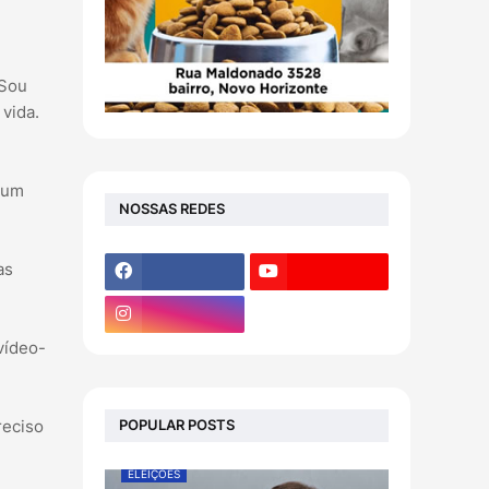
"Sou
 vida.
 "um
NOSSAS REDES
as
vídeo-
reciso
POPULAR POSTS
ELEIÇÕES