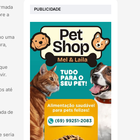
ormada
PUBLICIDADE
bre a
omo uma
ra,
 que
ir.
os até
ada de
e seria