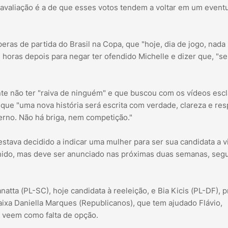
a avaliação é a de que esses votos tendem a voltar em um event
speras de partida do Brasil na Copa, que "hoje, dia de jogo, nad
horas depois para negar ter ofendido Michelle e dizer que, "se 
te não ter "raiva de ninguém" e que buscou com os vídeos esc
ue "uma nova história será escrita com verdade, clareza e resp
erno. Não há briga, nem competição."
stava decidido a indicar uma mulher para ser sua candidata a v
inido, mas deve ser anunciado nas próximas duas semanas, se
natta (PL-SC), hoje candidata à reeleição, e Bia Kicis (PL-DF), p
ixa Daniella Marques (Republicanos), que tem ajudado Flávio,
 veem como falta de opção.