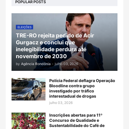
POPULAR POSTS
ELEIÇÕES
TRE-RO rejeita pedido de Acir
Gurgacz e conclui que
inelegibilidade perdura até
novembro de 2030
by
Agência Rondônia
-
julho 03, 2026
Polícia Federal deflagra Operação
Bloodline contra grupo
investigado por tráfico
interestadual de drogas
julho 03, 2026
Inscrições abertas para 11º
Concurso de Qualidade e
Sustentabilidade do Café de