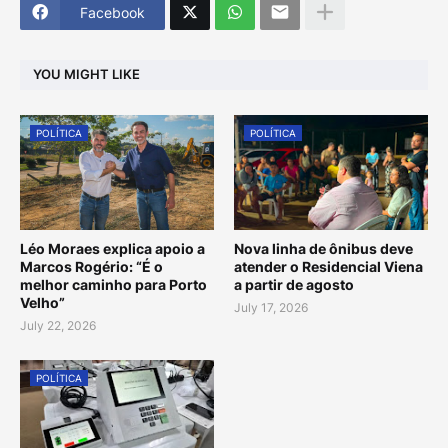
Facebook
YOU MIGHT LIKE
POLÍTICA
POLÍTICA
Léo Moraes explica apoio a
Nova linha de ônibus deve
Marcos Rogério: “É o
atender o Residencial Viena
melhor caminho para Porto
a partir de agosto
Velho”
July 17, 2026
July 22, 2026
POLÍTICA