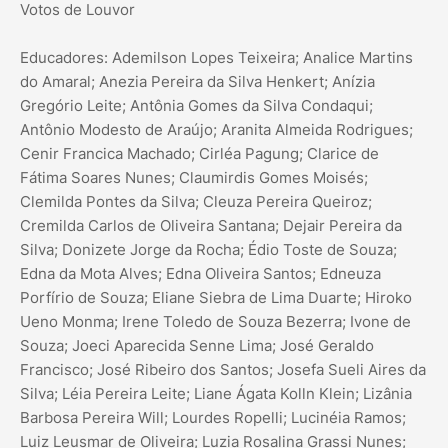
Votos de Louvor
Educadores: Ademilson Lopes Teixeira; Analice Martins
do Amaral; Anezia Pereira da Silva Henkert; Anízia
Gregório Leite; Antônia Gomes da Silva Condaqui;
Antônio Modesto de Araújo; Aranita Almeida Rodrigues;
Cenir Francica Machado; Cirléa Pagung; Clarice de
Fátima Soares Nunes; Claumirdis Gomes Moisés;
Clemilda Pontes da Silva; Cleuza Pereira Queiroz;
Cremilda Carlos de Oliveira Santana; Dejair Pereira da
Silva; Donizete Jorge da Rocha; Édio Toste de Souza;
Edna da Mota Alves; Edna Oliveira Santos; Edneuza
Porfírio de Souza; Eliane Siebra de Lima Duarte; Hiroko
Ueno Monma; Irene Toledo de Souza Bezerra; Ivone de
Souza; Joeci Aparecida Senne Lima; José Geraldo
Francisco; José Ribeiro dos Santos; Josefa Sueli Aires da
Silva; Léia Pereira Leite; Liane Ágata Kolln Klein; Lizânia
Barbosa Pereira Will; Lourdes Ropelli; Lucinéia Ramos;
Luiz Leusmar de Oliveira; Luzia Rosalina Grassi Nunes;