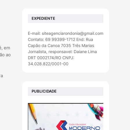
EXPEDIENTE
E-mail: siteagenciarondonia@gmail.com
Contato: 69 99399-1712 End: Rua
Capão da Canoa 7035 Três Marias
é, em
Jornalista, responsavel: Daiane Lima
ão ao
DRT 0002174/RO CNPJ:
34.028.822/0001-00
ra
PUBLICIDADE