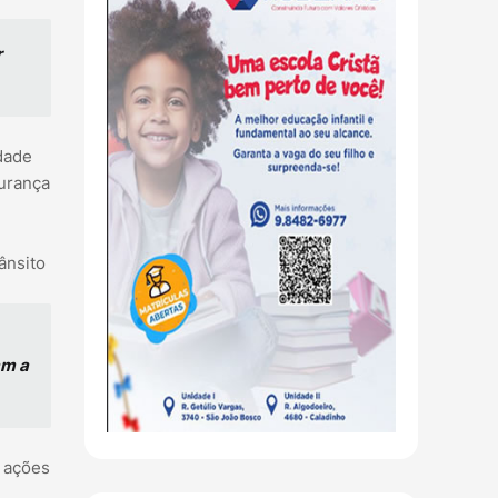
r
idade
gurança
ânsito
am a
s ações