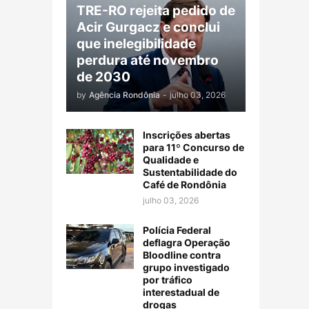
TRE-RO rejeita pedido de
Acir Gurgacz e conclui
que inelegibilidade
perdura até novembro
de 2030
by
Agência Rondônia
-
julho 03, 2026
Inscrições abertas
para 11º Concurso de
Qualidade e
Sustentabilidade do
Café de Rondônia
julho 03, 2026
Polícia Federal
deflagra Operação
Bloodline contra
grupo investigado
por tráfico
interestadual de
drogas