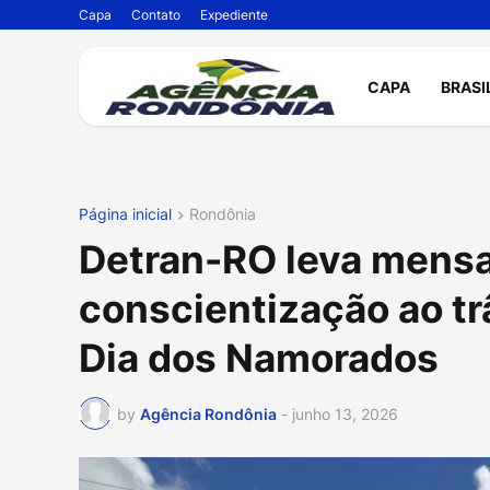
Capa
Contato
Expediente
CAPA
BRASI
Página inicial
Rondônia
Detran-RO leva mens
conscientização ao tr
Dia dos Namorados
by
Agência Rondônia
-
junho 13, 2026