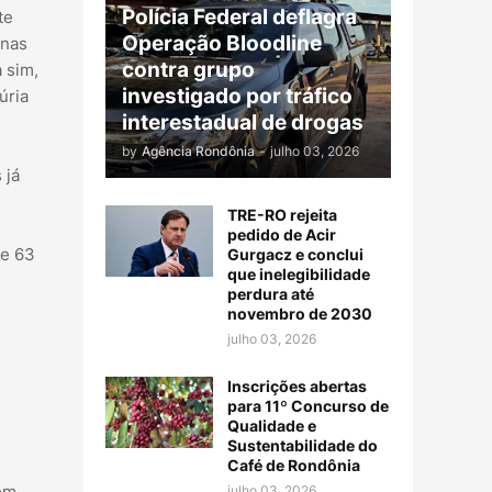
Polícia Federal deflagra
te
Operação Bloodline
 nas
contra grupo
 sim,
investigado por tráfico
úria
interestadual de drogas
by
Agência Rondônia
-
julho 03, 2026
 já
TRE-RO rejeita
pedido de Acir
de 63
Gurgacz e conclui
que inelegibilidade
perdura até
novembro de 2030
julho 03, 2026
Inscrições abertas
para 11º Concurso de
Qualidade e
Sustentabilidade do
Café de Rondônia
 em
julho 03, 2026