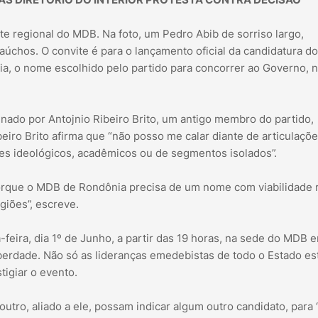
te regional do MDB. Na foto, um Pedro Abib de sorriso largo,
úchos. O convite é para o lançamento oficial da candidatura do
a, o nome escolhido pelo partido para concorrer ao Governo, 
inado por Antojnio Ribeiro Brito, um antigo membro do partido,
iro Brito afirma que “não posso me calar diante de articulaçõ
eles ideológicos, acadêmicos ou de segmentos isolados”.
porque o MDB de Rondônia precisa de um nome com viabilidade r
giões”, escreve.
feira, dia 1º de Junho, a partir das 19 horas, na sede do MDB 
iberdade. Não só as lideranças emedebistas de todo o Estado es
igiar o evento.
utro, aliado a ele, possam indicar algum outro candidato, para 