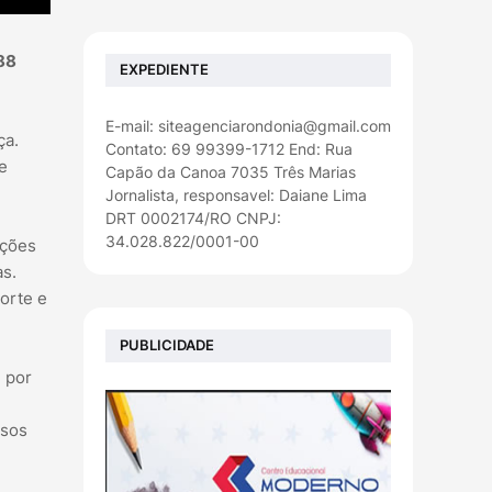
88
EXPEDIENTE
E-mail: siteagenciarondonia@gmail.com
ça.
Contato: 69 99399-1712 End: Rua
e
Capão da Canoa 7035 Três Marias
Jornalista, responsavel: Daiane Lima
DRT 0002174/RO CNPJ:
34.028.822/0001-00
cções
as.
orte e
PUBLICIDADE
e por
osos