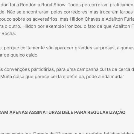
Hildon foi a Rondônia Rural Show. Todos percorreram praticamen
ade. Não se encontraram pelos corredores, mas trocaram farpas
pouco sobre os adversários, mas Hildon Chaves e Adailton Fúria
o outro. Hildon por exemplo ironizou o fato de que Adailton F
s Rocha.
, porque certamente vão aparecer grandes surpresas, algumas
r de queixo caído.
 das convenções partidárias, para uma campanha curta de cerca 
. Muita coisa que parece certa e definida, pode ainda mudar
ERAM APENAS ASSINATURAS DELE PARA REGULARIZAÇÃO
os capítulos. Depois de 13 anos, o ex-prefeito foi absolvido