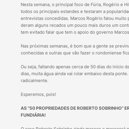
Nesta semana, o principal foco de Fúria, Rogério e 
todos os principais estandes e testaram a popularid
entrevistas concedidas. Marcos Rogério falou muito 
deram alguns recados um pouco mais duros um contra 
tem evitado falar que tem o apoio do governo Marco
Nas próximas semanas, é bom que a gente se previna
conhecidas e outras que vão fazer o rondoniense fica
Ou seja, faltando apenas cerca de 50 dias do início
dias, muita água ainda vai rolar embaixo desta ponte
radicalmente.
Esperemos, pois!
AS “50 PROPRIEDADES DE ROBERTO SOBRINHO” 
FUNDIÁRIA!
O caso Roberto Sobrinho ainda merece e merecerá nov