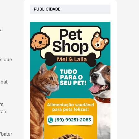
PUBLICIDADE
na
es que
eal,
em
tão
“bater