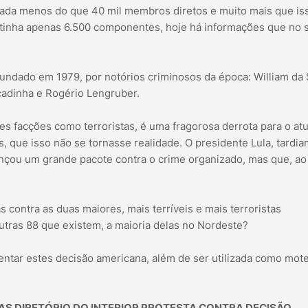
 nada menos do que 40 mil membros diretos e muito mais que is
tinha apenas 6.500 componentes, hoje há informações que no 
 fundado em 1979, por notórios criminosos da época: William da 
scadinha e Rogério Lengruber.
s facções como terroristas, é uma fragorosa derrota para o atu
, que isso não se tornasse realidade. O presidente Lula, tardi
ançou um grande pacote contra o crime organizado, mas que, ao
s contra as duas maiores, mais terríveis e mais terroristas
utras 88 que existem, a maioria delas no Nordeste?
sentar estes decisão americana, além de ser utilizada como mot
MAS DIRETÓRIO DO INTERIOR PROTESTA CONTRA DECISÃO