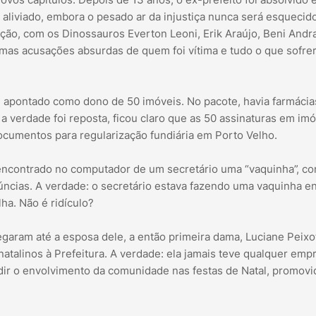
 aliviado, embora o pesado ar da injustiça nunca será esquecido
ção, com os Dinossauros Everton Leoni, Erik Araújo, Beni Andr
umas acusações absurdas de quem foi vítima e tudo o que sofre
oi apontado como dono de 50 imóveis. No pacote, havia farmácia
 a verdade foi reposta, ficou claro que as 50 assinaturas em im
documentos para regularização fundiária em Porto Velho.
 encontrado no computador de um secretário uma “vaquinha”, c
ncias. A verdade: o secretário estava fazendo uma vaquinha en
lha. Não é ridículo?
garam até a esposa dele, a então primeira dama, Luciane Peixot
atalinos à Prefeitura. A verdade: ela jamais teve qualquer emp
edir o envolvimento da comunidade nas festas de Natal, promovi