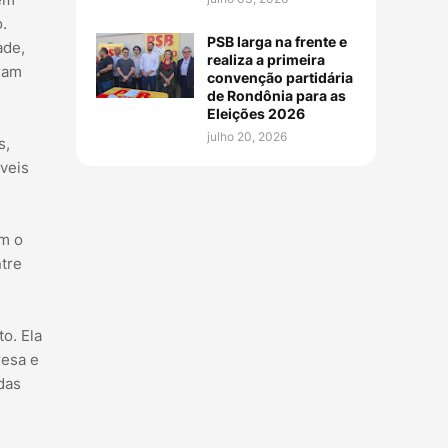
.
PSB larga na frente e
ade,
realiza a primeira
ram
convenção partidária
de Rondônia para as
Eleições 2026
julho 20, 2026
s,
óveis
om o
tre
o. Ela
resa e
das