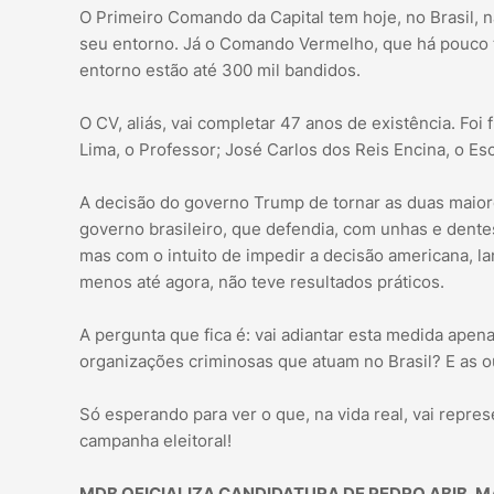
O Primeiro Comando da Capital tem hoje, no Brasil,
seu entorno. Já o Comando Vermelho, que há pouco 
entorno estão até 300 mil bandidos.
O CV, aliás, vai completar 47 anos de existência. Foi
Lima, o Professor; José Carlos dos Reis Encina, o E
A decisão do governo Trump de tornar as duas maiore
governo brasileiro, que defendia, com unhas e dentes
mas com o intuito de impedir a decisão americana, l
menos até agora, não teve resultados práticos.
A pergunta que fica é: vai adiantar esta medida apena
organizações criminosas que atuam no Brasil? E as o
Só esperando para ver o que, na vida real, vai repre
campanha eleitoral!
MDB OFICIALIZA CANDIDATURA DE PEDRO ABIB, 