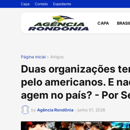
Capa
Contato
Expediente
CAPA
BRASI
Página inicial
Artigos
Duas organizações ter
pelo americanos. E na
agem no país? - Por S
by
Agência Rondônia
-
junho 01, 2026