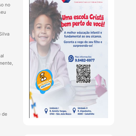
so no
seu
Silva
al
amente,
e de