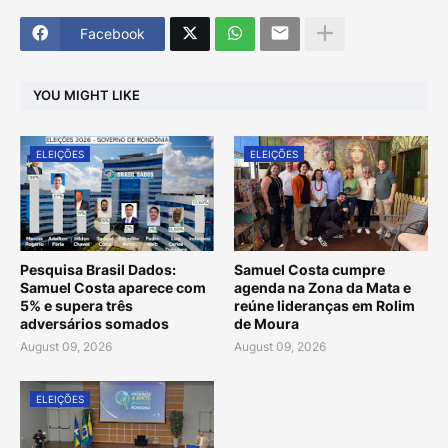
Facebook
YOU MIGHT LIKE
ELEIÇÕES
ELEIÇÕES
Pesquisa Brasil Dados:
Samuel Costa cumpre
Samuel Costa aparece com
agenda na Zona da Mata e
5% e supera três
reúne lideranças em Rolim
adversários somados
de Moura
August 09, 2026
August 09, 2026
ELEIÇÕES