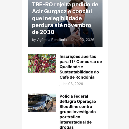
TRE-RO rejeita pedido de
Acir Gurgacz e conclui
que inelegibilidade
perdura até novembro
de 2030
by
Agência Rondônia
-
julho 03, 2026
Inscrições abertas
para 11º Concurso de
Qualidade e
Sustentabilidade do
Café de Rondônia
julho 03, 2026
Polícia Federal
deflagra Operação
Bloodline contra
grupo investigado
por tráfico
interestadual de
drogas