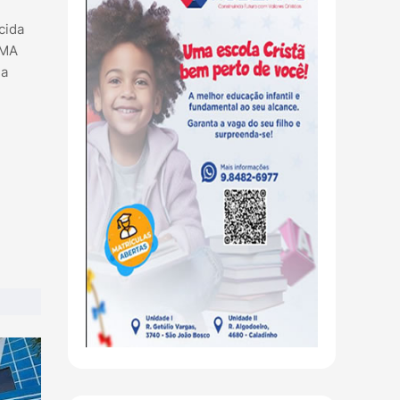
cida
EMA
 a