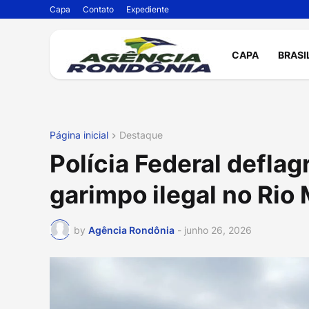
Capa
Contato
Expediente
CAPA
BRASI
Página inicial
Destaque
Polícia Federal defla
garimpo ilegal no Rio
by
Agência Rondônia
-
junho 26, 2026