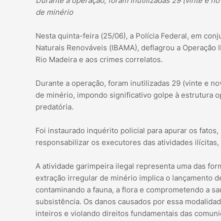
Durante a operação, foram inutilizadas 29 (vinte e n
de minério
Nesta quinta-feira (25/06), a Polícia Federal, em co
Naturais Renováveis (IBAMA), deflagrou a Operação 
Rio Madeira e aos crimes correlatos.
Durante a operação, foram inutilizadas 29 (vinte e n
de minério, impondo significativo golpe à estrutura 
predatória.
Foi instaurado inquérito policial para apurar os fatos
responsabilizar os executores das atividades ilícitas
A atividade garimpeira ilegal representa uma das f
extração irregular de minério implica o lançamento d
contaminando a fauna, a flora e comprometendo a sa
subsistência. Os danos causados por essa modalidad
inteiros e violando direitos fundamentais das comuni