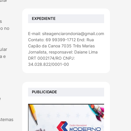
ular
EXPEDIENTE
s
io no
E-mail: siteagenciarondonia@gmail.com
Contato: 69 99399-1712 End: Rua
Capão da Canoa 7035 Três Marias
ular
Jornalista, responsavel: Daiane Lima
a e
DRT 0002174/RO CNPJ:
34.028.822/0001-00
PUBLICIDADE
e
istemas