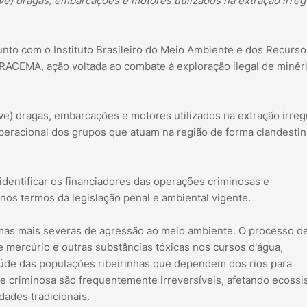
ove) dragas, embarcações e motores utilizados na extração irreg
njunto com o Instituto Brasileiro do Meio Ambiente e dos Recurso
IRACEMA, ação voltada ao combate à exploração ilegal de minér
ove) dragas, embarcações e motores utilizados na extração irreg
operacional dos grupos que atuam na região de forma clandestin
, identificar os financiadores das operações criminosas e
, nos termos da legislação penal e ambiental vigente.
ormas mais severas de agressão ao meio ambiente. O processo d
e mercúrio e outras substâncias tóxicas nos cursos d'água,
úde das populações ribeirinhas que dependem dos rios para
e criminosa são frequentemente irreversíveis, afetando ecoss
dades tradicionais.