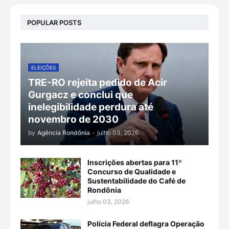
POPULAR POSTS
ELEIÇÕES
TRE-RO rejeita pedido de Acir
Gurgacz e conclui que
inelegibilidade perdura até
novembro de 2030
by
Agência Rondônia
-
julho 03, 2026
Inscrições abertas para 11º
Concurso de Qualidade e
Sustentabilidade do Café de
Rondônia
julho 03, 2026
Polícia Federal deflagra Operação