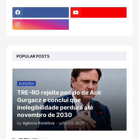
POPULAR POSTS
ELEIÇÕES
TRE-RO rejeita pedido de Acir
Gurgacz e conclui que
inelegibilidade perdura até
novembro de 2030
by
Agência Rondônia
-
julho 03, 2026