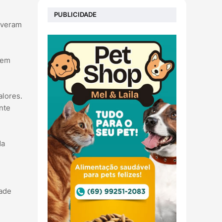
PUBLICIDADE
tiveram
dem
alores.
nte
da
ade