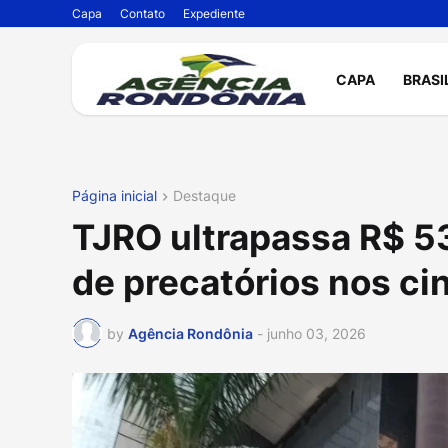
Capa
Contato
Expediente
CAPA
BRASI
Página inicial
Destaque
TJRO ultrapassa R$ 
de precatórios nos c
by
Agência Rondônia
-
junho 03, 2026