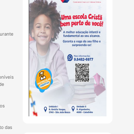
durante
oníveis
de
cos
to das