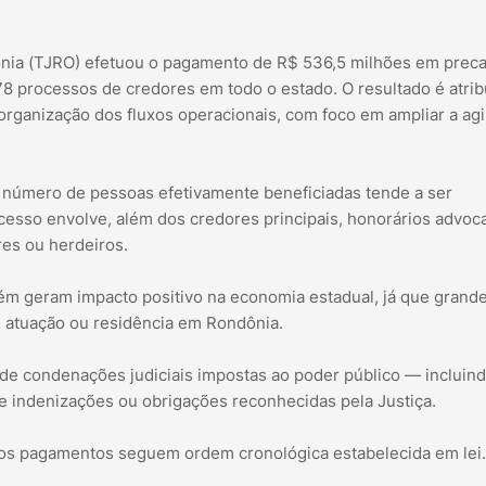
nia (TJRO) efetuou o pagamento de R$ 536,5 milhões em preca
78 processos de credores em todo o estado. O resultado é atrib
organização dos fluxos operacionais, com foco em ampliar a agi
 número de pessoas efetivamente beneficiadas tende a ser
cesso envolve, além dos credores principais, honorários advoca
res ou herdeiros.
ém geram impacto positivo na economia estadual, já que grande
m atuação ou residência em Rondônia.
de condenações judiciais impostas ao poder público — incluin
e indenizações ou obrigações reconhecidas pela Justiça.
al, os pagamentos seguem ordem cronológica estabelecida em lei.