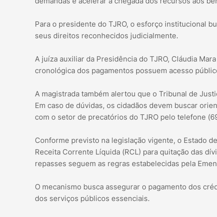
demandas e acelerar a chegada dos recursos aos ben
Para o presidente do TJRO, o esforço institucional 
seus direitos reconhecidos judicialmente.
A juíza auxiliar da Presidência do TJRO, Cláudia Mar
cronológica dos pagamentos possuem acesso público 
A magistrada também alertou que o Tribunal de Justiç
Em caso de dúvidas, os cidadãos devem buscar orien
com o setor de precatórios do TJRO pelo telefone (
Conforme previsto na legislação vigente, o Estado 
Receita Corrente Líquida (RCL) para quitação das dív
repasses seguem as regras estabelecidas pela Emend
O mecanismo busca assegurar o pagamento dos créd
dos serviços públicos essenciais.