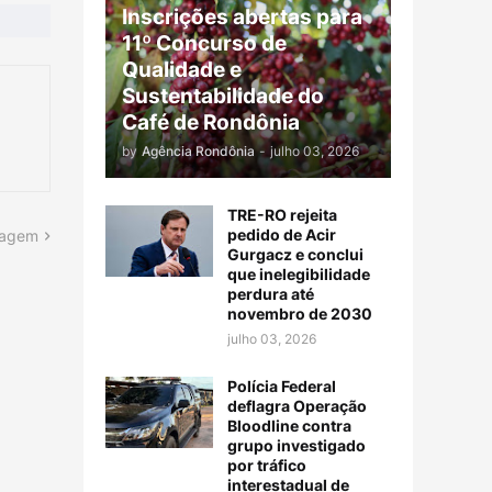
Inscrições abertas para
11º Concurso de
Qualidade e
Sustentabilidade do
Café de Rondônia
by
Agência Rondônia
-
julho 03, 2026
TRE-RO rejeita
pedido de Acir
tagem
Gurgacz e conclui
que inelegibilidade
perdura até
novembro de 2030
julho 03, 2026
Polícia Federal
deflagra Operação
Bloodline contra
grupo investigado
por tráfico
interestadual de