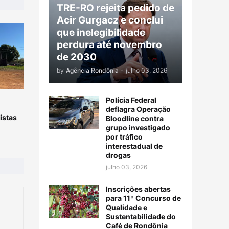
TRE-RO rejeita pedido de
Acir Gurgacz e conclui
que inelegibilidade
perdura até novembro
de 2030
by
Agência Rondônia
-
julho 03, 2026
Polícia Federal
deflagra Operação
istas
Bloodline contra
grupo investigado
por tráfico
interestadual de
drogas
julho 03, 2026
Inscrições abertas
para 11º Concurso de
Qualidade e
Sustentabilidade do
Café de Rondônia