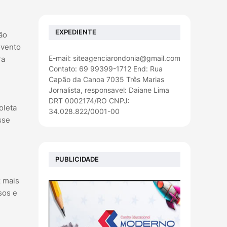
EXPEDIENTE
ão
evento
E-mail: siteagenciarondonia@gmail.com
ra
Contato: 69 99399-1712 End: Rua
Capão da Canoa 7035 Três Marias
Jornalista, responsavel: Daiane Lima
DRT 0002174/RO CNPJ:
oleta
34.028.822/0001-00
sse
PUBLICIDADE
z mais
sos e