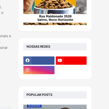
,
 o
onais e
a
NOSSAS REDES
horar
POPULAR POSTS
ELEIÇÕES