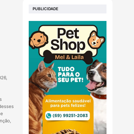
PUBLICIDADE
026,
s
 desses
 e
enção,