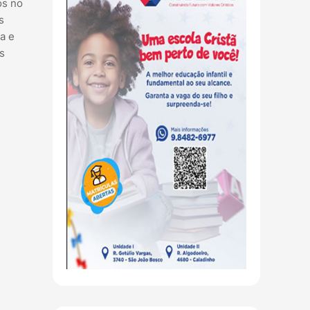
os no
s
a e
s