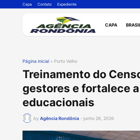
Capa
Contato
Expediente
CAPA
BRASI
Página inicial
Porto Velho
Treinamento do Censo
gestores e fortalece 
educacionais
by
Agência Rondônia
-
junho 26, 2026