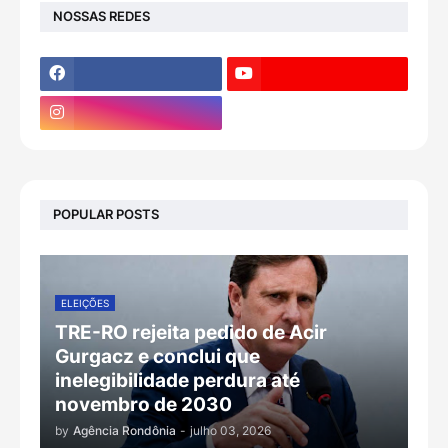
NOSSAS REDES
POPULAR POSTS
ELEIÇÕES
TRE-RO rejeita pedido de Acir
Gurgacz e conclui que
inelegibilidade perdura até
novembro de 2030
by
Agência Rondônia
-
julho 03, 2026