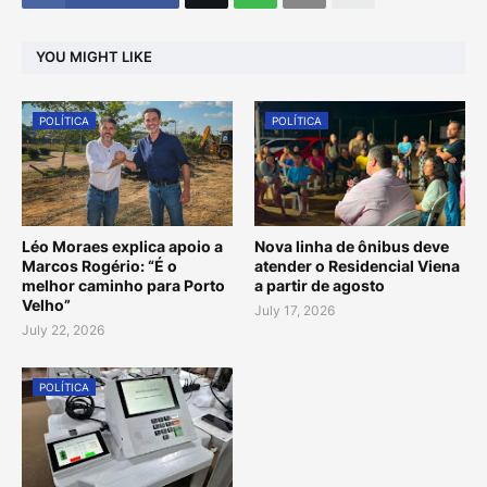
YOU MIGHT LIKE
POLÍTICA
POLÍTICA
Léo Moraes explica apoio a
Nova linha de ônibus deve
Marcos Rogério: “É o
atender o Residencial Viena
melhor caminho para Porto
a partir de agosto
Velho”
July 17, 2026
July 22, 2026
POLÍTICA