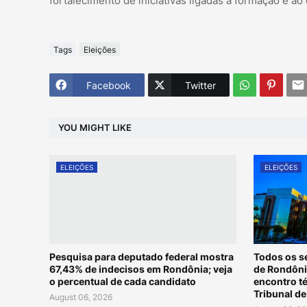
fortalecimento de iniciativas ligadas à formação e a
Tags
Eleições
Facebook
Twitter
YOU MIGHT LIKE
ELEIÇÕES
ELEIÇÕES
Pesquisa para deputado federal mostra
Todos os s
67,43% de indecisos em Rondônia; veja
de Rondôni
o percentual de cada candidato
encontro t
Tribunal d
August 06, 2026