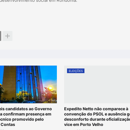
o desenvolvimento social em Rondônia.
ELEIÇÕES
eis candidatos ao Governo
Expedito Netto não comparece à
a confirmam presença em
convenção do PSOL e ausência g
écnico promovido pelo
desconforto durante oficializaçã
e Contas
vice em Porto Velho