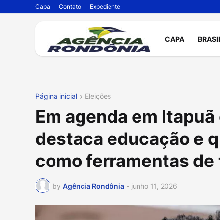
Capa
Contato
Expediente
CAPA
BRASI
Página inicial
Eleições
Em agenda em Itapuã d
destaca educação e qu
como ferramentas de 
by
Agência Rondônia
-
junho 11, 2026