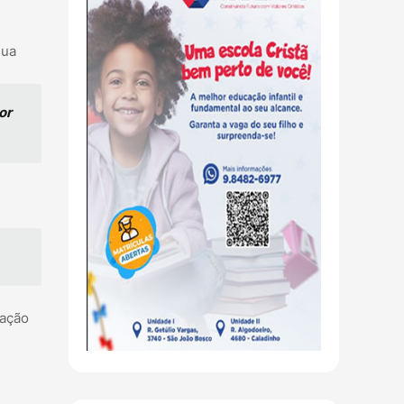
sua
or
ração