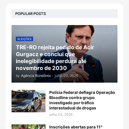
POPULAR POSTS
ELEIÇÕES
TRE-RO rejeita pedido de Acir
Gurgacz e conclui que
inelegibilidade perdura até
novembro de 2030
by
Agência Rondônia
-
julho 03, 2026
Polícia Federal deflagra Operação
Bloodline contra grupo
investigado por tráfico
interestadual de drogas
julho 03, 2026
Inscrições abertas para 11º