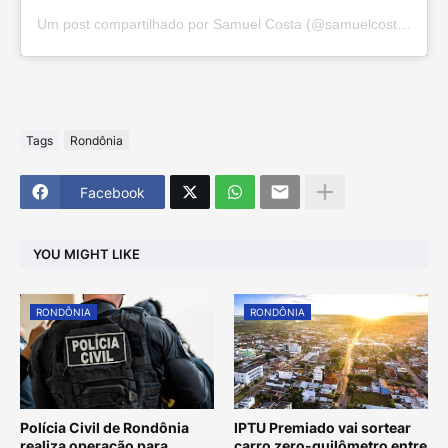
Um post compartilhado por Samuel Costa (@samuelcostapvh)
Tags
Rondônia
Facebook
YOU MIGHT LIKE
RONDÔNIA
RONDÔNIA
Polícia Civil de Rondônia
IPTU Premiado vai sortear
realiza operação para
carro zero-quilômetro entre