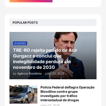
POPULAR POSTS
ELEIÇÕES
TRE-RO rejeita pedido de Acir
Gurgacz e conclui que
inelegibilidade perdura até
novembro de 2030
by
Agência Rondônia
-
julho 03, 2026
Polícia Federal deflagra Operação
Bloodline contra grupo
investigado por tráfico
interestadual de drogas
julho 03, 2026