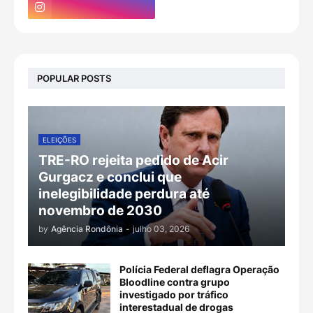
POPULAR POSTS
ELEIÇÕES
TRE-RO rejeita pedido de Acir
Gurgacz e conclui que
inelegibilidade perdura até
novembro de 2030
by
Agência Rondônia
-
julho 03, 2026
Polícia Federal deflagra Operação
Bloodline contra grupo
investigado por tráfico
interestadual de drogas